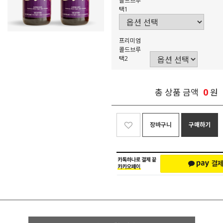
콜드브루
택1
프리미엄
콜드브루
택2
0
총 상품 금액
원
장바구니
구매하기