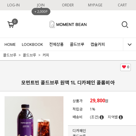
LOG-IN
JOIN
ORDER
MYPAGE
CART
+ 2,000P
0
HOME
LOOKBOOK
전체상품
콜드브루
캡슐커피
콜드브루
콜드브루
커피
0
모먼트빈 콜드브루 원액 1L 디카페인 콜롬비아
29,800
상품가
원
적립금
1%
배송비
(조건)
지역별
디카페인