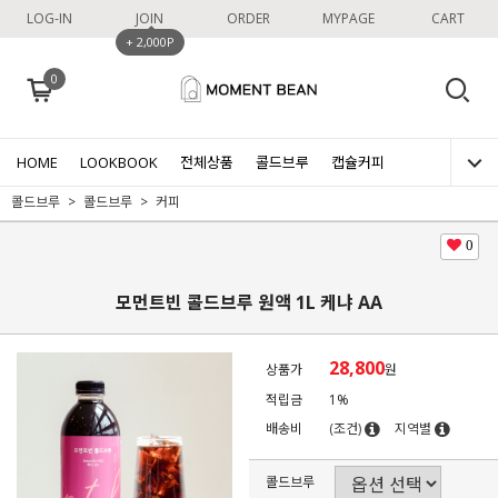
LOG-IN
JOIN
ORDER
MYPAGE
CART
+ 2,000P
0
HOME
LOOKBOOK
전체상품
콜드브루
캡슐커피
콜드브루
콜드브루
커피
0
모먼트빈 콜드브루 원액 1L 케냐 AA
28,800
상품가
원
적립금
1%
배송비
(조건)
지역별
콜드브루