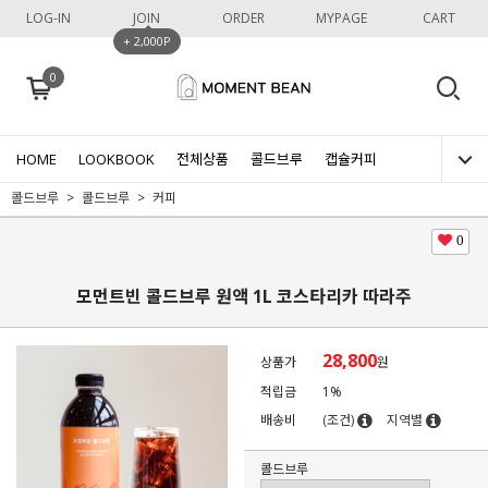
LOG-IN
JOIN
ORDER
MYPAGE
CART
+ 2,000P
0
HOME
LOOKBOOK
전체상품
콜드브루
캡슐커피
콜드브루
콜드브루
커피
0
모먼트빈 콜드브루 원액 1L 코스타리카 따라주
28,800
상품가
원
적립금
1%
배송비
(조건)
지역별
콜드브루