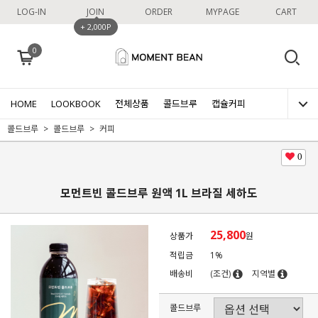
LOG-IN
JOIN
ORDER
MYPAGE
CART
+ 2,000P
0
HOME
LOOKBOOK
전체상품
콜드브루
캡슐커피
콜드브루
콜드브루
커피
0
모먼트빈 콜드브루 원액 1L 브라질 세하도
25,800
상품가
원
적립금
1%
배송비
(조건)
지역별
콜드브루