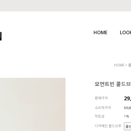
HOME
LOO
HOME
>
모먼트빈 콜드브
29
판매가격
소비자가격
59,
적립금
1%
디카페인 콜드브루