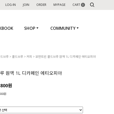
LOG-IN
JOIN
ORDER
MYPAGE
CART
0
+2,000 P
KBOOK
SHOP
COMMUNITY
콜드브루
>
콜드브루
>
커피
> 모먼트빈 콜드브루 원액 1L 디카페인 에티오피아
루 원액 1L 디카페인 에티오피아
,800원
800원