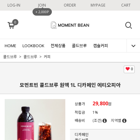
LOG-IN
JOIN
ORDER
MYPAGE
CART
+ 2,000P
0
HOME
LOOKBOOK
전체상품
콜드브루
캡슐커피
콜드브루
콜드브루
커피
0
모먼트빈 콜드브루 원액 1L 디카페인 에티오피아
29,800
상품가
원
적립금
1%
배송비
(조건)
지역별
디카페인