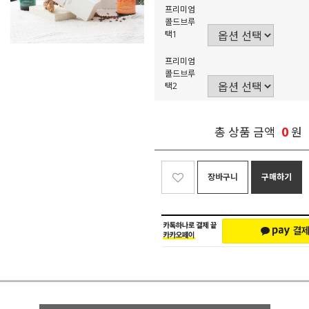
프리미엄
콜드브루
택1
프리미엄
콜드브루
택2
0
총 상품 금액
원
장바구니
구매하기