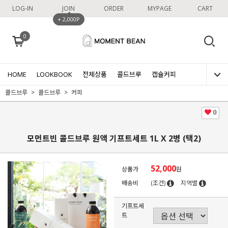
LOG-IN
JOIN
ORDER
MYPAGE
CART
+ 2,000P
0
HOME
LOOKBOOK
전체상품
콜드브루
캡슐커피
콜드브루
콜드브루
커피
0
모먼트빈 콜드브루 원액 기프트세트 1L X 2병 (택2)
52,000
상품가
원
배송비
(조건)
지역별
기프트세
트