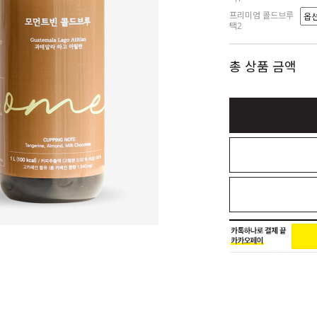
프리미엄 콜드브루
택2
총 상품 금액