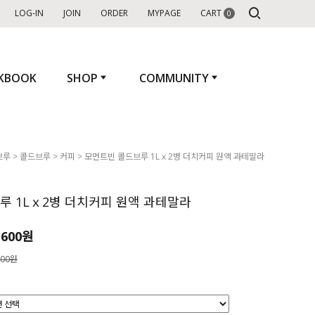
LOG-IN
JOIN
ORDER
MYPAGE
CART
0
+2,000 P
KBOOK
SHOP
COMMUNITY
브루
>
콜드브루
>
커피
> 모먼트빈 콜드브루 1Lｘ2병 더치커피 원액 과테말라
루 1Lｘ2병 더치커피 원액 과테말라
,600원
600원