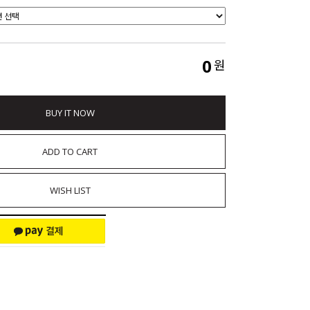
0
원
BUY IT NOW
ADD TO CART
WISH LIST