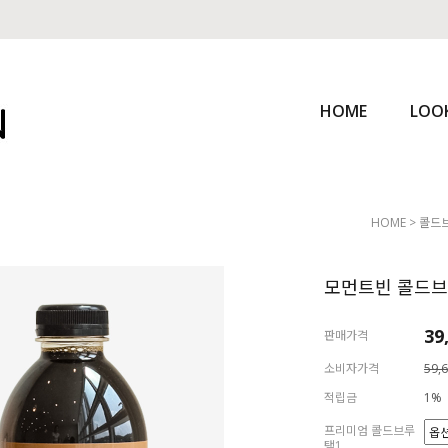
HOME
LOO
HOME
>
콜드
모먼트빈 콜드브
39
판매가격
소비자가격
59,
적립금
1%
프리미엄 콜드브루
택1