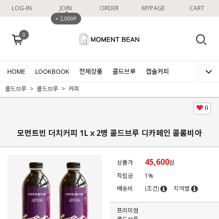
LOG-IN
JOIN
ORDER
MYPAGE
CART
+ 2,000P
0
HOME
LOOKBOOK
전체상품
콜드브루
캡슐커피
콜드브루
콜드브루
커피
0
모먼트빈 더치커피 1Lｘ2병 콜드브루 디카페인 콜롬비아
45,600
상품가
원
적립금
1%
배송비
(조건)
지역별
프리미엄