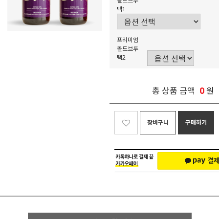
콜드브루
택1
프리미엄
콜드브루
택2
0
총 상품 금액
원
장바구니
구매하기